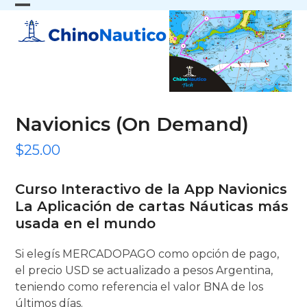
Skip
Open
Close
to
content
mobile
mobile
menu
menu
Navionics (On Demand)
$
25.00
Curso Interactivo de la App Navionics
La Aplicación de cartas Náuticas más
usada en el mundo
Si elegís MERCADOPAGO como opción de pago,
el precio USD se actualizado a pesos Argentina,
teniendo como referencia el valor BNA de los
últimos días.