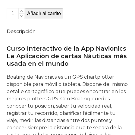
Navionics
Añadir al carrito
(On
Demand)
Descripción
cantidad
Curso Interactivo de la App Navionics
La Aplicación de cartas Náuticas más
usada en el mundo
Boating de Navionics es un GPS chartplotter
disponible para móvil o tableta. Dispone del mismo
detalle cartográfico que puedes encontrar en los
mejores plotters GPS. Con Boating puedes
conocer tu posición, saber tu velocidad real,
registrar tu recorrido, planificar fácilmente tu
viaje, medir las distancias entre dos puntos y
conocer siempre la distancia que te separa de la
costa, controla las previsiones del viento, las